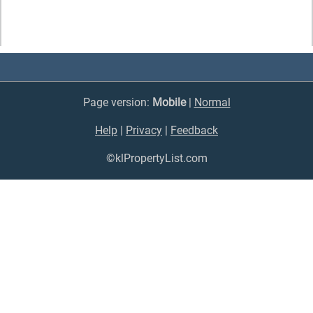
Page version:
Mobile
|
Normal
Help
|
Privacy
|
Feedback
©klPropertyList.com