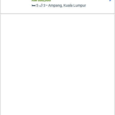
RM 680,000
🛏️ 5 🛁 3 • Ampang, Kuala Lumpur