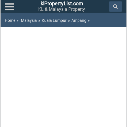
klPropertyList.com
KL & Malaysia Property
Home
»
Malaysia
»
Kuala Lumpur
»
Ampang
»